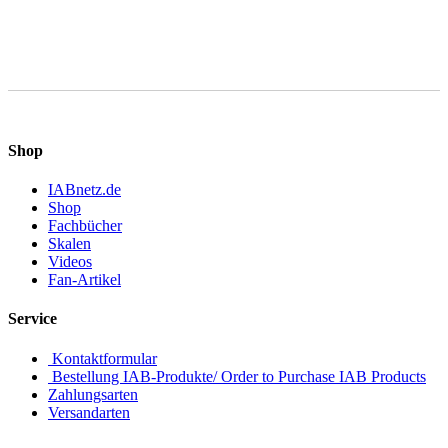
Speicherung und Verarbeitung Ihrer Daten durch diese Website
einverstanden.
Shop
IABnetz.de
Shop
Fachbücher
Skalen
Videos
Fan-Artikel
Service
Kontaktformular
Bestellung IAB-Produkte/ Order to Purchase IAB Products
Zahlungsarten
Versandarten