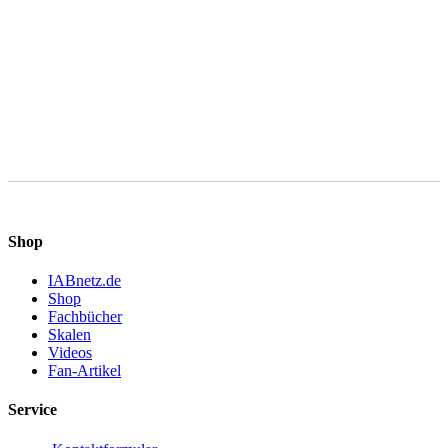
Mit der Nutzung dieses Formulars erklären Sie sich mit der
Speicherung und Verarbeitung Ihrer Daten durch diese Website
einverstanden.
Shop
IABnetz.de
Shop
Fachbücher
Skalen
Videos
Fan-Artikel
Service